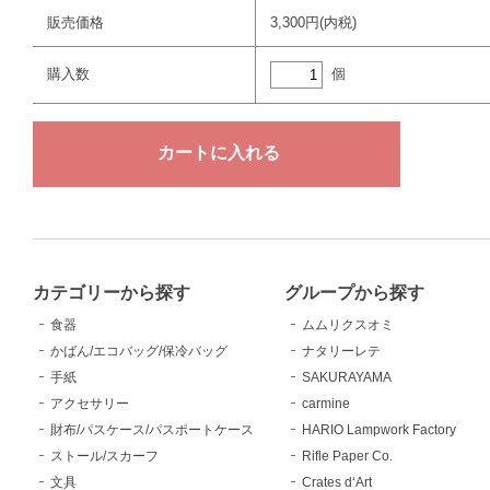
販売価格
3,300円(内税)
個
購入数
カテゴリーから探す
グループから探す
食器
ムムリクスオミ
かばん/エコバッグ/保冷バッグ
ナタリーレテ
手紙
SAKURAYAMA
アクセサリー
carmine
財布/パスケース/パスポートケース
HARIO Lampwork Factory
ストール/スカーフ
Rifle Paper Co.
文具
Crates d‘Art