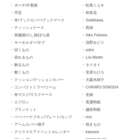
ポーチ/巾着袋
松尾ミユキ
手芸
柊有花
本/ブックカバー/ブックマーク
Subikiawa.
ティッシュケース
西淑
祝儀袋/のし袋/ぽち袋
Aiko Fukawa
キーホルダー/タグ
浅野みどり
拭くもの
admi
容れるもの
Lisi Martin
飾るもの
ネクタイ
敷くもの
安原ちひろ
クッション/クッションカバー
大森木綿子
コンパクトミラー/コーム
CHIHIRO SONODA
布マスク/マスクケース
史緒
エプロン
美濃和紙
ブランケット
越前和紙
ペーパーナプキン/プレート/カップ
rice
アームカバー/扇子
焼きもの
クリスマスアドベントカレンダー
kapuwa