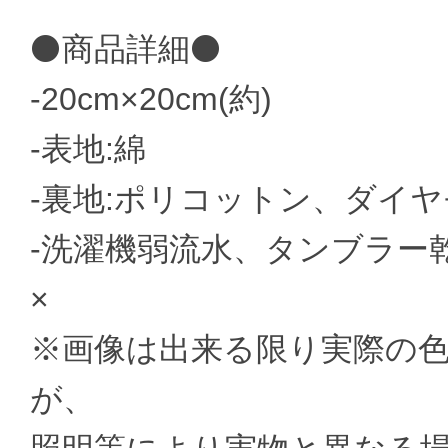
⚫商品詳細⚫
-20cm×20cm(約)
-表地:綿
-裏地:ポリコットン、ダイ
-洗濯機弱流水、タンブラー
×
※画像は出来る限り実際の
が、