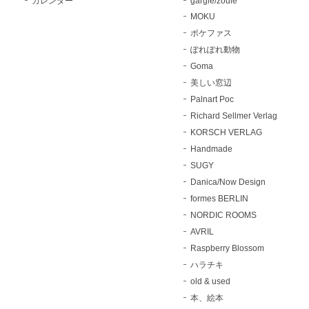
カレンダー
gargle/zoule
MOKU
ポケファス
ぽれぽれ動物
Goma
美しい窓辺
Palnart Poc
Richard Sellmer Verlag
KORSCH VERLAG
Handmade
SUGY
Danica/Now Design
formes BERLIN
NORDIC ROOMS
AVRIL
Raspberry Blossom
ハラチキ
old & used
本、絵本