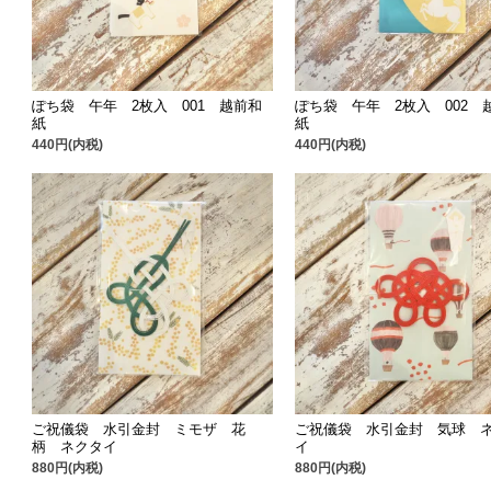
ぽち袋 午年 2枚入 001 越前和
ぽち袋 午年 2枚入 002 
紙
紙
440円(内税)
440円(内税)
ご祝儀袋 水引金封 ミモザ 花
ご祝儀袋 水引金封 気球 
柄 ネクタイ
イ
880円(内税)
880円(内税)