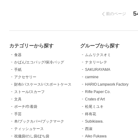
5
前のページ
カテゴリーから探す
グループから探す
食器
ムムリクスオミ
かばん/エコバッグ/保冷バッグ
ナタリーレテ
手紙
SAKURAYAMA
アクセサリー
carmine
財布/パスケース/パスポートケース
HARIO Lampwork Factory
ストール/スカーフ
Rifle Paper Co.
文具
Crates d‘Art
ポーチ/巾着袋
松尾ミユキ
手芸
柊有花
本/ブックカバー/ブックマーク
Subikiawa.
ティッシュケース
西淑
祝儀袋/のし袋/ぽち袋
Aiko Fukawa