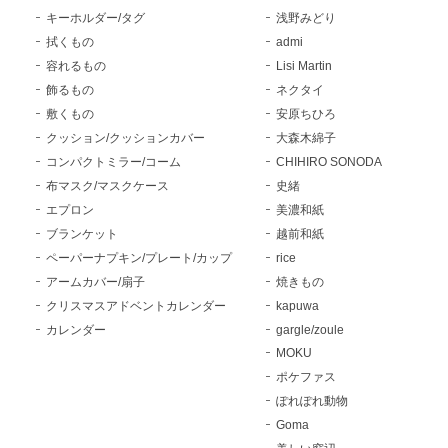
キーホルダー/タグ
浅野みどり
拭くもの
admi
容れるもの
Lisi Martin
飾るもの
ネクタイ
敷くもの
安原ちひろ
クッション/クッションカバー
大森木綿子
コンパクトミラー/コーム
CHIHIRO SONODA
布マスク/マスクケース
史緒
エプロン
美濃和紙
ブランケット
越前和紙
ペーパーナプキン/プレート/カップ
rice
アームカバー/扇子
焼きもの
クリスマスアドベントカレンダー
kapuwa
カレンダー
gargle/zoule
MOKU
ポケファス
ぽれぽれ動物
Goma