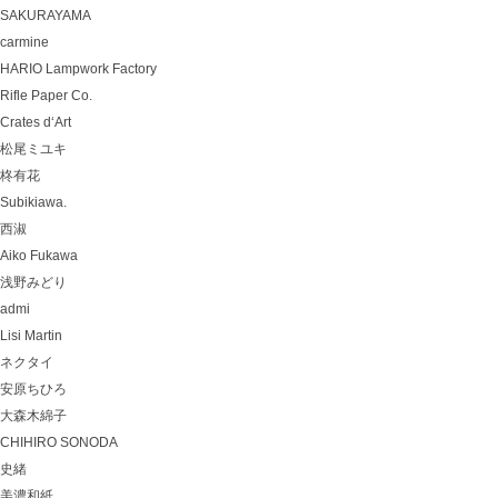
SAKURAYAMA
carmine
HARIO Lampwork Factory
Rifle Paper Co.
Crates d‘Art
松尾ミユキ
柊有花
Subikiawa.
西淑
Aiko Fukawa
浅野みどり
admi
Lisi Martin
ネクタイ
安原ちひろ
大森木綿子
CHIHIRO SONODA
史緒
美濃和紙