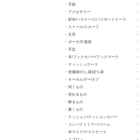
手紙
アクセサリー
財布/パスケース/パスポートケース
ストール/スカーフ
文具
ポーチ/巾着袋
手芸
本/ブックカバー/ブックマーク
ティッシュケース
祝儀袋/のし袋/ぽち袋
キーホルダー/タグ
拭くもの
容れるもの
飾るもの
敷くもの
クッション/クッションカバー
コンパクトミラー/コーム
布マスク/マスクケース
エプロン