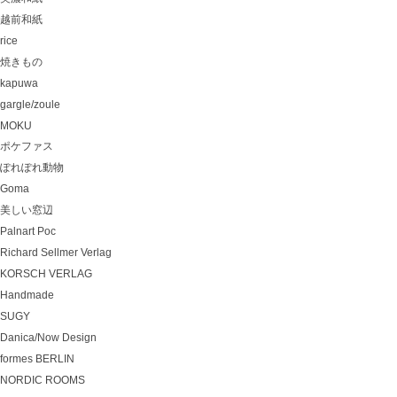
越前和紙
rice
焼きもの
kapuwa
gargle/zoule
MOKU
ポケファス
ぽれぽれ動物
Goma
美しい窓辺
Palnart Poc
Richard Sellmer Verlag
KORSCH VERLAG
Handmade
SUGY
Danica/Now Design
formes BERLIN
NORDIC ROOMS