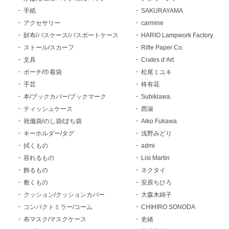
手紙
SAKURAYAMA
アクセサリー
carmine
財布/パスケース/パスポートケース
HARIO Lampwork Factory
ストール/スカーフ
Rifle Paper Co.
文具
Crates d‘Art
ポーチ/巾着袋
松尾ミユキ
手芸
柊有花
本/ブックカバー/ブックマーク
Subikiawa.
ティッシュケース
西淑
祝儀袋/のし袋/ぽち袋
Aiko Fukawa
キーホルダー/タグ
浅野みどり
拭くもの
admi
容れるもの
Lisi Martin
飾るもの
ネクタイ
敷くもの
安原ちひろ
クッション/クッションカバー
大森木綿子
コンパクトミラー/コーム
CHIHIRO SONODA
布マスク/マスクケース
史緒