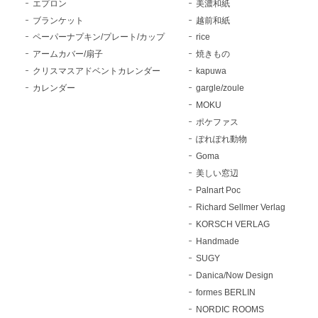
エプロン
美濃和紙
ブランケット
越前和紙
ペーパーナプキン/プレート/カップ
rice
アームカバー/扇子
焼きもの
クリスマスアドベントカレンダー
kapuwa
カレンダー
gargle/zoule
MOKU
ポケファス
ぽれぽれ動物
Goma
美しい窓辺
Palnart Poc
Richard Sellmer Verlag
KORSCH VERLAG
Handmade
SUGY
Danica/Now Design
formes BERLIN
NORDIC ROOMS