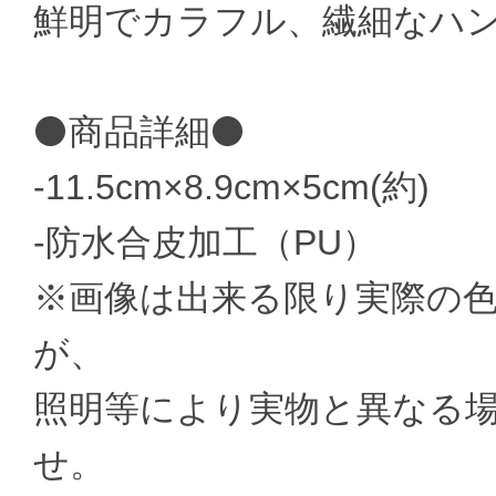
鮮明でカラフル、繊細なハ
⚫商品詳細⚫
-11.5cm×8.9cm×5cm(約)
-防水合皮加工（PU）
※画像は出来る限り実際の
が、
照明等により実物と異なる
せ。