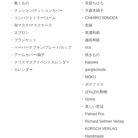
敷くもの
安原ちひろ
クッション/クッションカバー
大森木綿子
コンパクトミラー/コーム
CHIHIRO SONODA
布マスク/マスクケース
史緒
エプロン
美濃和紙
ブランケット
越前和紙
ペーパーナプキン/プレート/カップ
rice
アームカバー/扇子
焼きもの
クリスマスアドベントカレンダー
kapuwa
カレンダー
gargle/zoule
MOKU
ポケファス
ぽれぽれ動物
Goma
美しい窓辺
Palnart Poc
Richard Sellmer Verlag
KORSCH VERLAG
Handmade