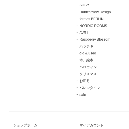
SUGY
Danica/Now Design
formes BERLIN
NORDIC ROOMS
AVRIL
Raspberry Blossom
ハラチキ
old & used
本、絵本
ハロウィン
クリスマス
お正月
バレンタイン
sale
ショップホーム
マイアカウント