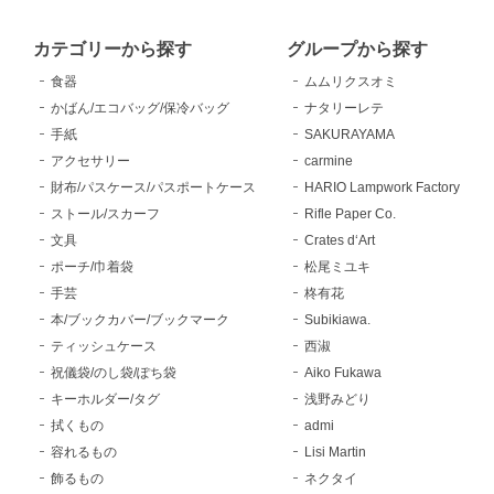
カテゴリーから探す
グループから探す
食器
ムムリクスオミ
かばん/エコバッグ/保冷バッグ
ナタリーレテ
手紙
SAKURAYAMA
アクセサリー
carmine
財布/パスケース/パスポートケース
HARIO Lampwork Factory
ストール/スカーフ
Rifle Paper Co.
文具
Crates d‘Art
ポーチ/巾着袋
松尾ミユキ
手芸
柊有花
本/ブックカバー/ブックマーク
Subikiawa.
ティッシュケース
西淑
祝儀袋/のし袋/ぽち袋
Aiko Fukawa
キーホルダー/タグ
浅野みどり
拭くもの
admi
容れるもの
Lisi Martin
飾るもの
ネクタイ