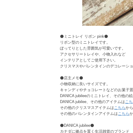
⚫ミニトレイ リボン pink⚫
リボン型のミニトレイです。
ぽってりとした雰囲気が可愛いです。
アクセサリートレイや、小物入れなど
インテリアとしてご使用下さい。
クリスマスやバレンタインのデコレーシ
⚫店主メモ⚫
小物収納に良いサイズです。
キャンディやチョコレートなどのお菓子
DANICA jubileeのミニトレイ、その他の
DANICA jubilee、その他のアイテムは
こち
その他のクリスマスアイテムは
こちら
か
その他のバレンタインアイテムは
こちら
⚫DANICA jubilee⚫
カナダに拠点を置く生活雑貨のブランド