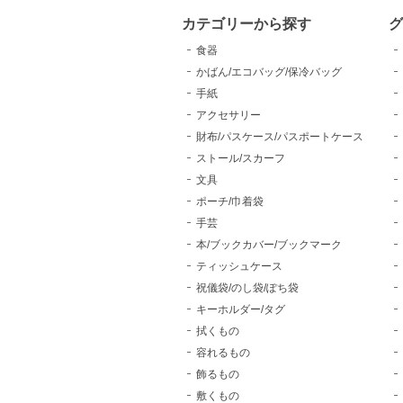
カテゴリーから探す
食器
かばん/エコバッグ/保冷バッグ
手紙
アクセサリー
財布/パスケース/パスポートケース
ストール/スカーフ
文具
ポーチ/巾着袋
手芸
本/ブックカバー/ブックマーク
ティッシュケース
祝儀袋/のし袋/ぽち袋
キーホルダー/タグ
拭くもの
容れるもの
飾るもの
敷くもの