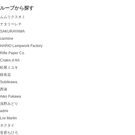
グループから探す
ムムリクスオミ
ナタリーレテ
SAKURAYAMA
carmine
HARIO Lampwork Factory
Rifle Paper Co.
Crates d‘Art
松尾ミユキ
柊有花
Subikiawa.
西淑
Aiko Fukawa
浅野みどり
admi
Lisi Martin
ネクタイ
安原ちひろ