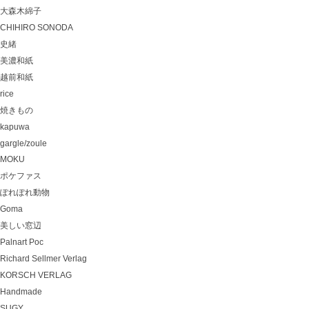
大森木綿子
CHIHIRO SONODA
史緒
美濃和紙
越前和紙
rice
焼きもの
kapuwa
gargle/zoule
MOKU
ポケファス
ぽれぽれ動物
Goma
美しい窓辺
Palnart Poc
Richard Sellmer Verlag
KORSCH VERLAG
Handmade
SUGY