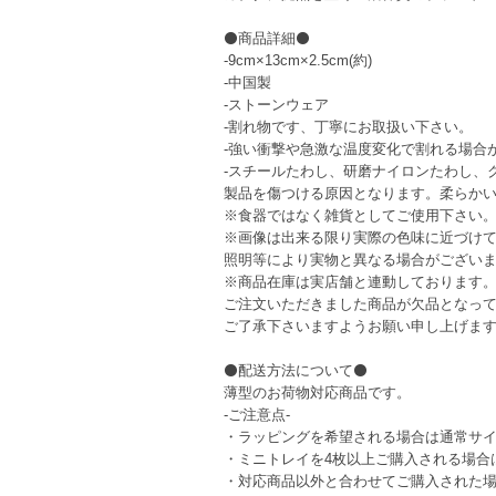
⚫商品詳細⚫
-9cm×13cm×2.5cm(約)
-中国製
-ストーンウェア
-割れ物です、丁寧にお取扱い下さい。
-強い衝撃や急激な温度変化で割れる場合
-スチールたわし、研磨ナイロンたわし、
製品を傷つける原因となります。柔らか
※食器ではなく雑貨としてご使用下さい
※画像は出来る限り実際の色味に近づけ
照明等により実物と異なる場合がござい
※商品在庫は実店舗と連動しております
ご注文いただきました商品が欠品となっ
ご了承下さいますようお願い申し上げま
⚫配送方法について⚫
薄型のお荷物対応商品です。
-ご注意点-
・ラッピングを希望される場合は通常サ
・ミニトレイを4枚以上ご購入される場合
・対応商品以外と合わせてご購入された