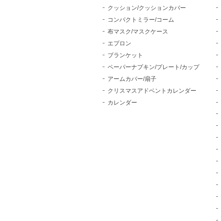
クッション/クッションカバー
コンパクトミラー/コーム
布マスク/マスクケース
エプロン
ブランケット
ペーパーナプキン/プレート/カップ
アームカバー/扇子
クリスマスアドベントカレンダー
カレンダー