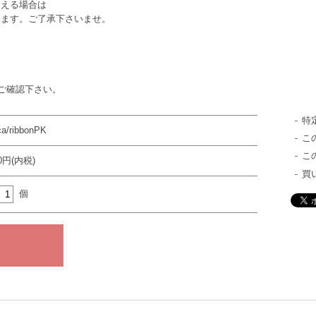
える場合は
ます。ご了承下さいませ。
ご確認下さい。
特
ca/ribbonPK
こ
こ
30円(内税)
買
個