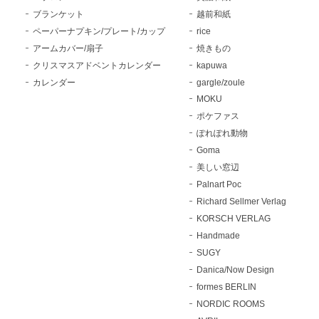
ブランケット
越前和紙
ペーパーナプキン/プレート/カップ
rice
アームカバー/扇子
焼きもの
クリスマスアドベントカレンダー
kapuwa
カレンダー
gargle/zoule
MOKU
ポケファス
ぽれぽれ動物
Goma
美しい窓辺
Palnart Poc
Richard Sellmer Verlag
KORSCH VERLAG
Handmade
SUGY
Danica/Now Design
formes BERLIN
NORDIC ROOMS