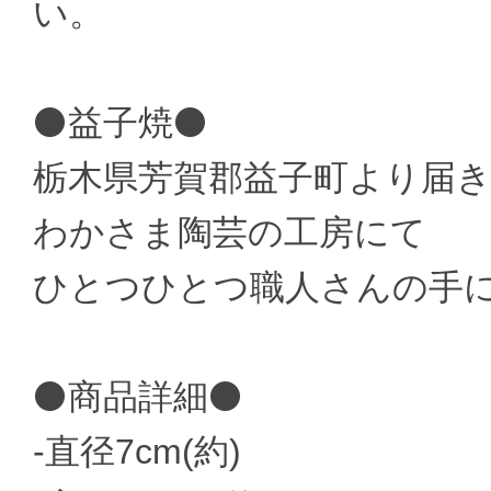
い。
⚫益子焼⚫
栃木県芳賀郡益子町より届
わかさま陶芸の工房にて
ひとつひとつ職人さんの手
⚫商品詳細⚫
-直径7cm(約)