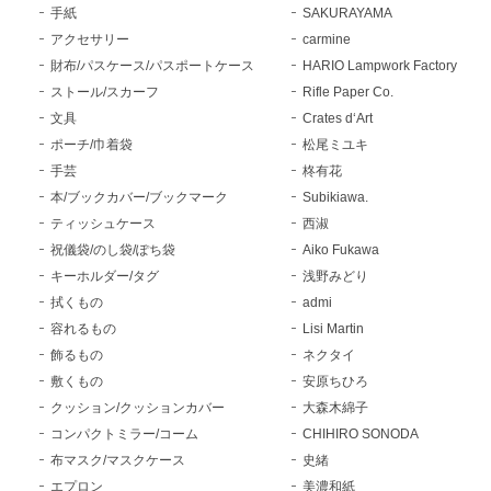
手紙
SAKURAYAMA
アクセサリー
carmine
財布/パスケース/パスポートケース
HARIO Lampwork Factory
ストール/スカーフ
Rifle Paper Co.
文具
Crates d‘Art
ポーチ/巾着袋
松尾ミユキ
手芸
柊有花
本/ブックカバー/ブックマーク
Subikiawa.
ティッシュケース
西淑
祝儀袋/のし袋/ぽち袋
Aiko Fukawa
キーホルダー/タグ
浅野みどり
拭くもの
admi
容れるもの
Lisi Martin
飾るもの
ネクタイ
敷くもの
安原ちひろ
クッション/クッションカバー
大森木綿子
コンパクトミラー/コーム
CHIHIRO SONODA
布マスク/マスクケース
史緒
エプロン
美濃和紙