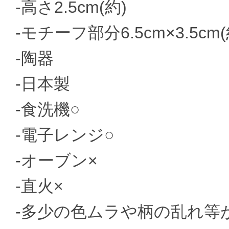
-高さ2.5cm(約)
-モチーフ部分6.5cm×3.5cm(
-陶器
-日本製
-食洗機○
-電子レンジ○
-オーブン×
-直火×
-多少の色ムラや柄の乱れ等