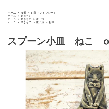
ホーム
>
食器
>
お皿 トレイ プレート
ホーム
>
焼きもの
ホーム
>
焼きもの
>
益子焼
ホーム
>
焼きもの
>
益子焼
>
お皿
スプーン小皿 ねこ o