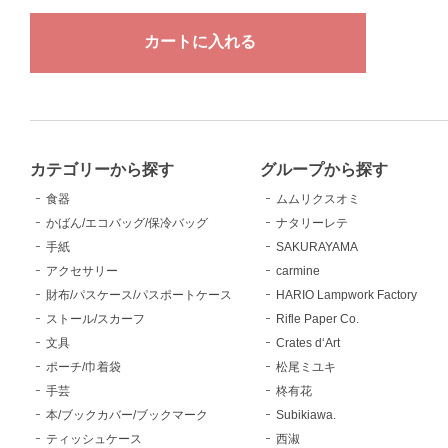
カテゴリーから探す
グループから探す
食器
ムムリクスオミ
かばん/エコバッグ/保冷バッグ
ナタリーレテ
手紙
SAKURAYAMA
アクセサリー
carmine
財布/パスケース/パスポートケース
HARIO Lampwork Factory
ストール/スカーフ
Rifle Paper Co.
文具
Crates d‘Art
ポーチ/巾着袋
松尾ミユキ
手芸
柊有花
本/ブックカバー/ブックマーク
Subikiawa.
ティッシュケース
西淑