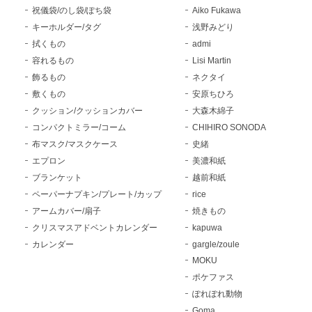
祝儀袋/のし袋/ぽち袋
Aiko Fukawa
キーホルダー/タグ
浅野みどり
拭くもの
admi
容れるもの
Lisi Martin
飾るもの
ネクタイ
敷くもの
安原ちひろ
クッション/クッションカバー
大森木綿子
コンパクトミラー/コーム
CHIHIRO SONODA
布マスク/マスクケース
史緒
エプロン
美濃和紙
ブランケット
越前和紙
ペーパーナプキン/プレート/カップ
rice
アームカバー/扇子
焼きもの
クリスマスアドベントカレンダー
kapuwa
カレンダー
gargle/zoule
MOKU
ポケファス
ぽれぽれ動物
Goma