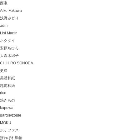
西淑
Aiko Fukawa
浅野みどり
admi
Lisi Martin
ネクタイ
安原ちひろ
大森木綿子
CHIHIRO SONODA
史緒
美濃和紙
越前和紙
rice
焼きもの
kapuwa
gargle/zoule
MOKU
ポケファス
ぽれぽれ動物