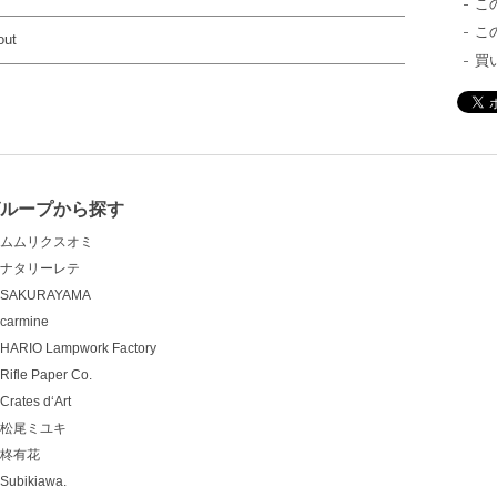
こ
こ
out
買
グループから探す
ムムリクスオミ
ナタリーレテ
SAKURAYAMA
carmine
HARIO Lampwork Factory
Rifle Paper Co.
Crates d‘Art
松尾ミユキ
柊有花
Subikiawa.