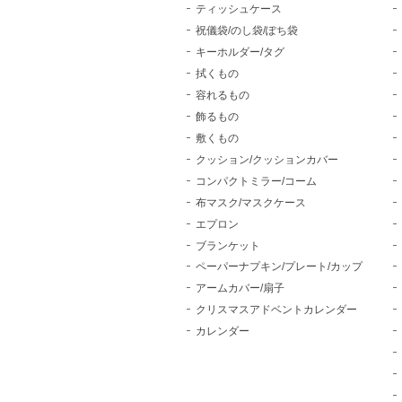
ティッシュケース
祝儀袋/のし袋/ぽち袋
キーホルダー/タグ
拭くもの
容れるもの
飾るもの
敷くもの
クッション/クッションカバー
コンパクトミラー/コーム
布マスク/マスクケース
エプロン
ブランケット
ペーパーナプキン/プレート/カップ
アームカバー/扇子
クリスマスアドベントカレンダー
カレンダー