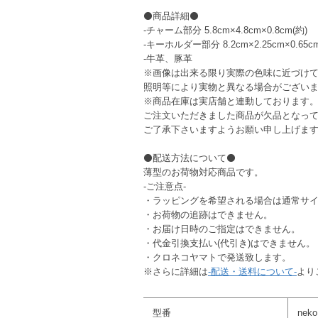
⚫商品詳細⚫
-チャーム部分 5.8cm×4.8cm×0.8cm(約)
-キーホルダー部分 8.2cm×2.25cm×0.65cm
-牛革、豚革
※画像は出来る限り実際の色味に近づけ
照明等により実物と異なる場合がござい
※商品在庫は実店舗と連動しております
ご注文いただきました商品が欠品となっ
ご了承下さいますようお願い申し上げま
⚫配送方法について⚫
薄型のお荷物対応商品です。
-ご注意点-
・ラッピングを希望される場合は通常サ
・お荷物の追跡はできません。
・お届け日時のご指定はできません。
・代金引換支払い(代引き)はできません。
・クロネコヤマトで発送致します。
※さらに詳細は
-配送・送料について-
より
型番
nek