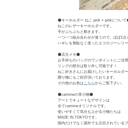
⚫キーホルダー ねこ pink × pinkについて
ねこのレザーキーホルダーです。
手がぶらぶらと動きます。
一つ一つ組み合わせが違うので、ほぼ1点
ハギレを無駄なく使ったエコロジーシリ
⚫店主メモ⚫
お手持ちのバッグのワンポイントにご活
リングの部分は取り外し可能です！
ねこ好きさんにお届けしたいキーホルダ
贈り物にもご好評頂いております。
その他のお色は
こちら
からご覧下さい。
⚫carmineの革小物⚫
アートでキュートなデザインは
全てcarmineオリジナルです。
使いやすくて気分も上がる小物たちは
MADE IN TOKYOです。
国内だけでなく国外でも注目されている