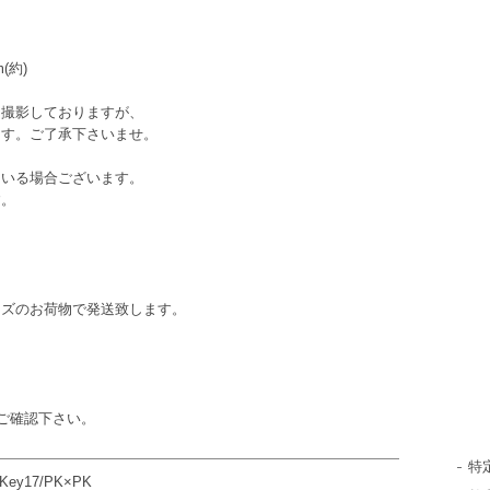
(約)
て撮影しておりますが、
ます。ご了承下さいませ。
。
ている場合ございます。
す。
イズのお荷物で発送致します。
ご確認下さい。
特
oKey17/PK×PK