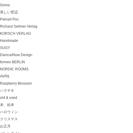
Goma
美しい窓辺
Palnart Poc
Richard Sellmer Verlag
KORSCH VERLAG
Handmade
SUGY
Danica/Now Design
formes BERLIN
NORDIC ROOMS
AVRIL
Raspberry Blossom
ハラチキ
old & used
本、絵本
ハロウィン
クリスマス
お正月