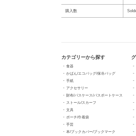
購入数
Sold
カテゴリーから探す
食器
かばん/エコバッグ/保冷バッグ
手紙
アクセサリー
財布/パスケース/パスポートケース
ストール/スカーフ
文具
ポーチ/巾着袋
手芸
本/ブックカバー/ブックマーク