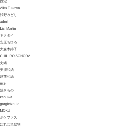
西淑
Aiko Fukawa
浅野みどり
admi
Lisi Martin
ネクタイ
安原ちひろ
大森木綿子
CHIHIRO SONODA
史緒
美濃和紙
越前和紙
rice
焼きもの
kapuwa
gargle/zoule
MOKU
ポケファス
ぽれぽれ動物