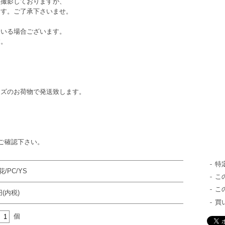
て撮影しておりますが、
ます。ご了承下さいませ。
。
ている場合ございます。
す。
イズのお荷物で発送致します。
ご確認下さい。
特
/PC/YS
こ
こ
円(内税)
買
個