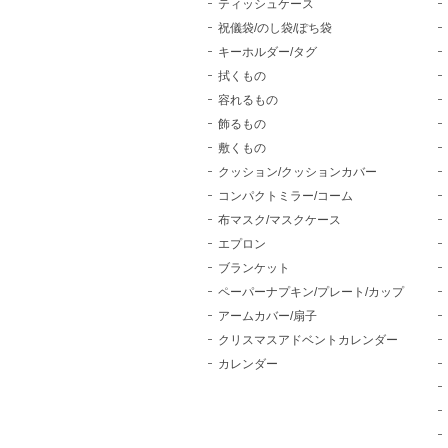
ティッシュケース
祝儀袋/のし袋/ぽち袋
キーホルダー/タグ
拭くもの
容れるもの
飾るもの
敷くもの
クッション/クッションカバー
コンパクトミラー/コーム
布マスク/マスクケース
エプロン
ブランケット
ペーパーナプキン/プレート/カップ
アームカバー/扇子
クリスマスアドベントカレンダー
カレンダー