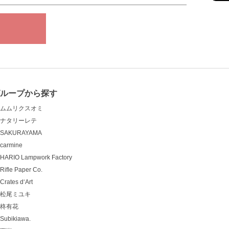
グループから探す
ムムリクスオミ
ナタリーレテ
SAKURAYAMA
carmine
HARIO Lampwork Factory
Rifle Paper Co.
Crates d‘Art
松尾ミユキ
柊有花
Subikiawa.