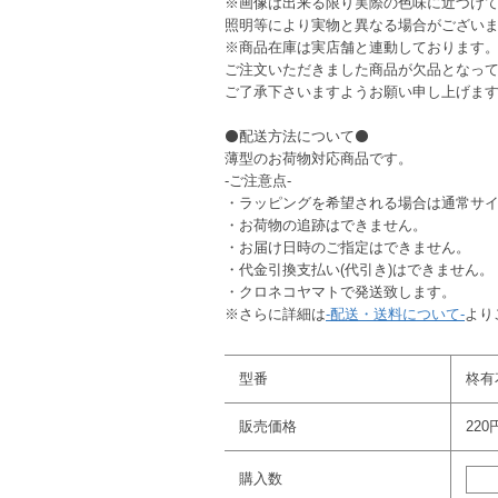
※画像は出来る限り実際の色味に近づけ
照明等により実物と異なる場合がござい
※商品在庫は実店舗と連動しております
ご注文いただきました商品が欠品となっ
ご了承下さいますようお願い申し上げま
⚫配送方法について⚫
薄型のお荷物対応商品です。
-ご注意点-
・ラッピングを希望される場合は通常サ
・お荷物の追跡はできません。
・お届け日時のご指定はできません。
・代金引換支払い(代引き)はできません。
・クロネコヤマトで発送致します。
※さらに詳細は
-配送・送料について-
より
型番
柊有花
販売価格
220
購入数