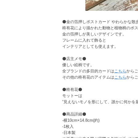
⚫金の箔押しポストカード やわらかな散
柊有花により描かれた動物と植物柄のポ
金の箔押しが美しいデザインです。
フレームに入れて飾ると
インテリアとしても使えます。
⚫店主メモ⚫
優しい絵柄です。
全ブランドの多目的カードは
こちら
から
その他の柊有花のアイテムは
こちら
から
⚫柊有花⚫
モットーは
“見えないモノを形にして、誰かに何かを
⚫商品詳細⚫
-横10cm×14.8cm(約)
-1枚入
-日本製