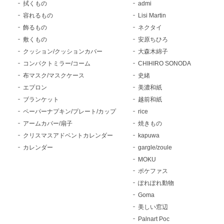
拭くもの
admi
容れるもの
Lisi Martin
飾るもの
ネクタイ
敷くもの
安原ちひろ
クッション/クッションカバー
大森木綿子
コンパクトミラー/コーム
CHIHIRO SONODA
布マスク/マスクケース
史緒
エプロン
美濃和紙
ブランケット
越前和紙
ペーパーナプキン/プレート/カップ
rice
アームカバー/扇子
焼きもの
クリスマスアドベントカレンダー
kapuwa
カレンダー
gargle/zoule
MOKU
ポケファス
ぽれぽれ動物
Goma
美しい窓辺
Palnart Poc