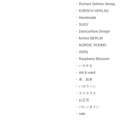
Richard Sellmer Verlag
KORSCH VERLAG
Handmade
SUGY
Danica/Now Design
formes BERLIN
NORDIC ROOMS
AVRIL
Raspberry Blossom
ハラチキ
old & used
本、絵本
ハロウィン
クリスマス
お正月
バレンタイン
sale