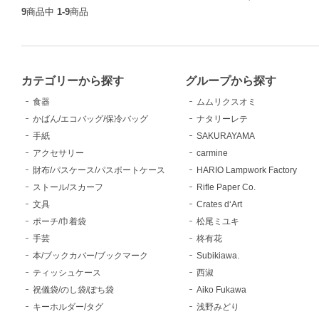
9
商品中
1-9
商品
カテゴリーから探す
グループから探す
食器
ムムリクスオミ
かばん/エコバッグ/保冷バッグ
ナタリーレテ
手紙
SAKURAYAMA
アクセサリー
carmine
財布/パスケース/パスポートケース
HARIO Lampwork Factory
ストール/スカーフ
Rifle Paper Co.
文具
Crates d‘Art
ポーチ/巾着袋
松尾ミユキ
手芸
柊有花
本/ブックカバー/ブックマーク
Subikiawa.
ティッシュケース
西淑
祝儀袋/のし袋/ぽち袋
Aiko Fukawa
キーホルダー/タグ
浅野みどり