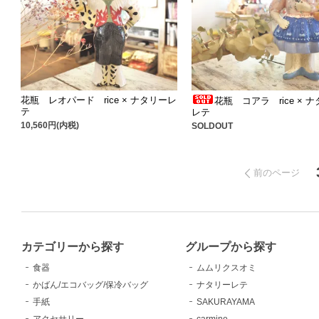
花瓶 レオパード rice × ナタリーレ
花瓶 コアラ rice × 
テ
レテ
10,560円(内税)
SOLDOUT
前のページ
カテゴリーから探す
グループから探す
食器
ムムリクスオミ
かばん/エコバッグ/保冷バッグ
ナタリーレテ
手紙
SAKURAYAMA
アクセサリー
carmine