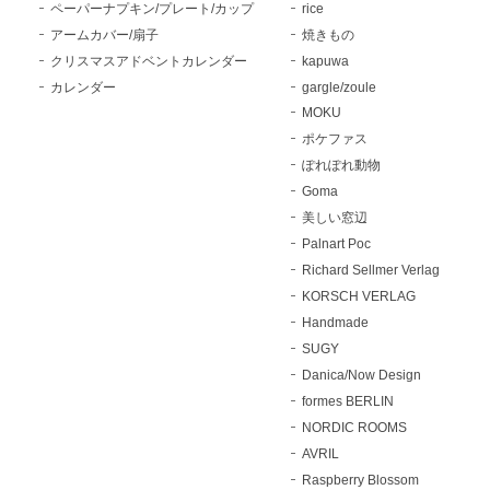
ペーパーナプキン/プレート/カップ
rice
アームカバー/扇子
焼きもの
クリスマスアドベントカレンダー
kapuwa
カレンダー
gargle/zoule
MOKU
ポケファス
ぽれぽれ動物
Goma
美しい窓辺
Palnart Poc
Richard Sellmer Verlag
KORSCH VERLAG
Handmade
SUGY
Danica/Now Design
formes BERLIN
NORDIC ROOMS
AVRIL
Raspberry Blossom