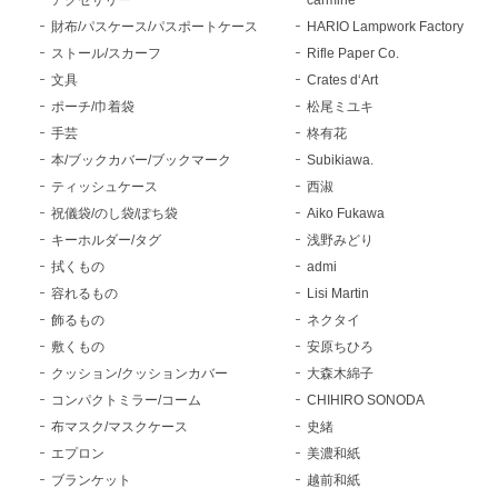
財布/パスケース/パスポートケース
HARIO Lampwork Factory
ストール/スカーフ
Rifle Paper Co.
文具
Crates d‘Art
ポーチ/巾着袋
松尾ミユキ
手芸
柊有花
本/ブックカバー/ブックマーク
Subikiawa.
ティッシュケース
西淑
祝儀袋/のし袋/ぽち袋
Aiko Fukawa
キーホルダー/タグ
浅野みどり
拭くもの
admi
容れるもの
Lisi Martin
飾るもの
ネクタイ
敷くもの
安原ちひろ
クッション/クッションカバー
大森木綿子
コンパクトミラー/コーム
CHIHIRO SONODA
布マスク/マスクケース
史緒
エプロン
美濃和紙
ブランケット
越前和紙