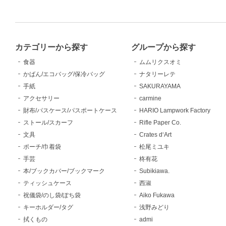
カテゴリーから探す
グループから探す
食器
ムムリクスオミ
かばん/エコバッグ/保冷バッグ
ナタリーレテ
手紙
SAKURAYAMA
アクセサリー
carmine
財布/パスケース/パスポートケース
HARIO Lampwork Factory
ストール/スカーフ
Rifle Paper Co.
文具
Crates d‘Art
ポーチ/巾着袋
松尾ミユキ
手芸
柊有花
本/ブックカバー/ブックマーク
Subikiawa.
ティッシュケース
西淑
祝儀袋/のし袋/ぽち袋
Aiko Fukawa
キーホルダー/タグ
浅野みどり
拭くもの
admi