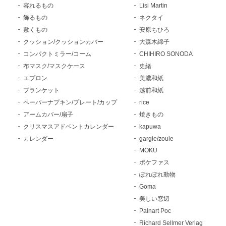
容れるもの
Lisi Martin
飾るもの
ネクタイ
敷くもの
安原ちひろ
クッション/クッションカバー
大森木綿子
コンパクトミラー/コーム
CHIHIRO SONODA
布マスク/マスクケース
史緒
エプロン
美濃和紙
ブランケット
越前和紙
ペーパーナプキン/プレート/カップ
rice
アームカバー/扇子
焼きもの
クリスマスアドベントカレンダー
kapuwa
カレンダー
gargle/zoule
MOKU
ポケファス
ぽれぽれ動物
Goma
美しい窓辺
Palnart Poc
Richard Sellmer Verlag